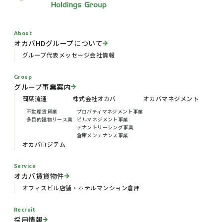
About
オカバHDグループについて
グループ代表メッセージ
会社情報
Group
グループ事業案内
岡葉流通
株式会社オカバ
オカバマネジメント
不動産賃貸業
プロパティマネジメント事業
多目的建物リース業
ビルマネジメント事業
テナントリーシング事業
倉庫メンテナンス事業
オカバロジテム
Service
オカバ賃貸物件
オフィスビル
店舗・ホテル
マンション
倉庫
Recruit
採用情報