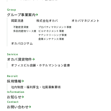
Group
グループ事業案内
岡葉流通
株式会社オカバ
オカバマネジメント
不動産賃貸業
プロパティマネジメント事業
多目的建物リース業
ビルマネジメント事業
テナントリーシング事業
倉庫メンテナンス事業
オカバロジテム
Service
オカバ賃貸物件
オフィスビル
店舗・ホテル
マンション
倉庫
Recruit
採用情報
社内制度・福利厚生・社風
募集要項
Information
お知らせ
Contact
お問い合わせ